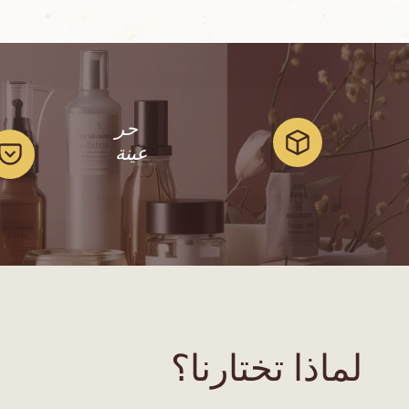
حر
عينة
لماذا تختارنا؟