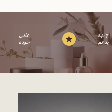
24/7
عالي
يدعم
جودة