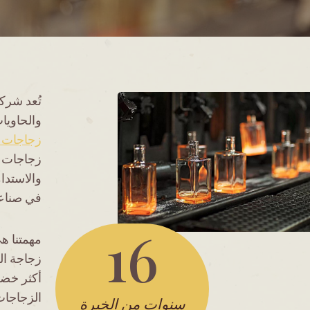
والحاويات ال
زجاجات 
زجاجات ال
والاستدام
في صناعة
16
مهمتنا ه
1
زجاجة ال
6
أكثر خضر
الزجاجات
سنوات من الخبرة