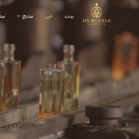
نتقل
لى
بيت
عن
منتج
مد
لمحتوى